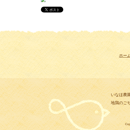
ホー
いなほ農
地鶏のご
Co